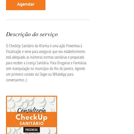
n
Agendar
Descrição do serviço
O CheckUp Sanitário da 4Farma é uma ação Preventiva à
Fiscalização e serve para assegurar que seu estabelecimento
está adequado as inúmeras normas sanitárias e preparado
para receber a Licença Sanitária. Para Drogarias e Farmácias
sem manipulação no município do Rio de Janeiro. Agende
um primeiro contato via Skype ou WhatsApp para
conversarmos ;)