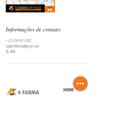
Informações de contato
+ (21) 99147-4181
isabel.4farma@gmail.com
RJ, BRA
HOME
CNPJ
26.127.387
/0001-35
SERVIÇOS
Rio de Janeiro, Brasil
FAQ
FARMACÊUTICA