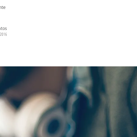
nte
ntos
/2016