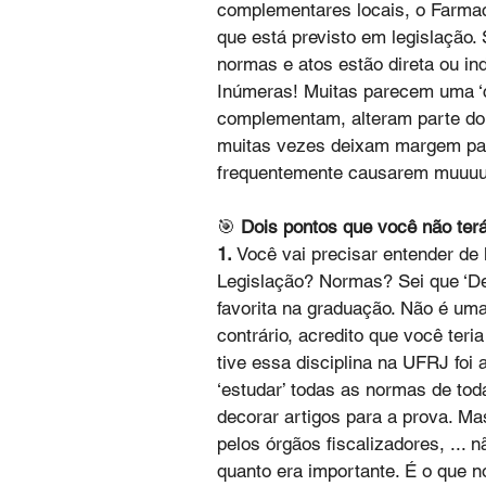
complementares locais, o Farmacê
que está previsto em legislação. 
normas e atos estão direta ou in
Inúmeras! Muitas parecem uma ‘c
complementam, alteram parte do te
muitas vezes deixam margem para
frequentemente causarem muuuui
🎯 
Dois pontos que você não terá
1.
 Você vai precisar entender de l
Legislação? Normas? Sei que ‘Deo
favorita na graduação. Não é uma
contrário, acredito que você teri
tive essa disciplina na UFRJ foi
‘estudar’ todas as normas de tod
decorar artigos para a prova. Mas
pelos órgãos fiscalizadores, ... n
quanto era importante. É o que n