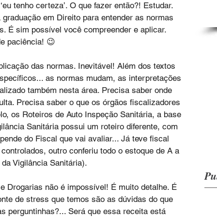
 ‘eu tenho certeza’. O que fazer então?! Estudar. 
 graduação em Direito para entender as normas 
as. É sim possível você compreender e aplicar. 
e paciência! 😉
plicação das normas. Inevitável! Além dos textos 
pecíficos... as normas mudam, as interpretações 
alizado também nesta área. Precisa saber onde 
ulta. Precisa saber o que os órgãos fiscalizadores 
o, os Roteiros de Auto Inspeção Sanitária, a base 
ância Sanitária possui um roteiro diferente, com 
ende do Fiscal que vai avaliar... Já teve fiscal 
controlados, outro conferiu todo o estoque de A a 
 da Vigilância Sanitária).
Pu
e Drogarias não é impossível! É muito detalhe. É 
onte de stress que temos são as dúvidas do que 
as perguntinhas?... Será que essa receita está 