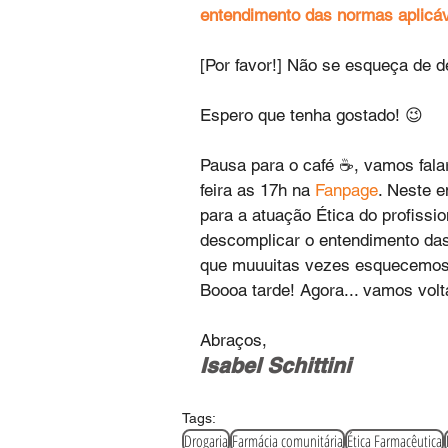
entendimento das normas aplicá
[Por favor!] Não se esqueça de
Espero que tenha gostado! 😉
Pausa para o café ☕, vamos falar
feira as 17h na 
Fanpage
. Neste 
para a atuação Ética do profissi
descomplicar o entendimento das
que muuuitas vezes esquecemos 
Boooa tarde! Agora... vamos volt
Abraços,
Isabel Schittini‬ 
Tags:
Drogaria
Farmácia comunitária
Ética Farmacêutica