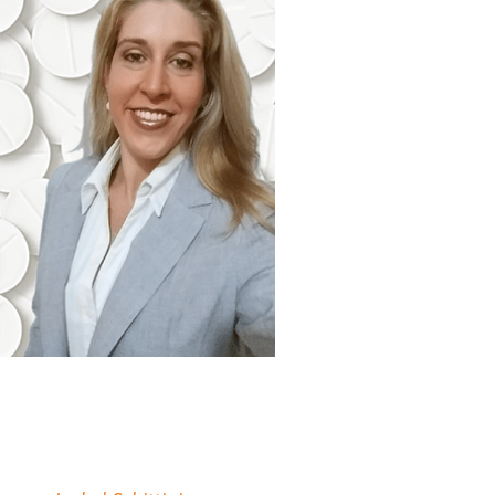
"Minha missão é
descomplicar sua atuação
como Farmacêutico em
Farmácias e Drogarias."