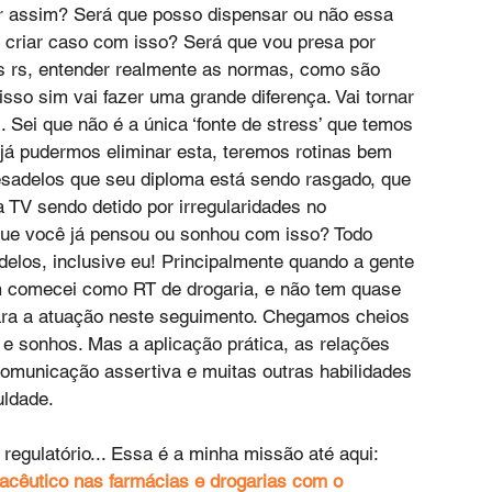
r assim? Será que posso dispensar ou não essa 
 criar caso com isso? Será que vou presa por 
s rs, entender realmente as normas, como são 
sso sim vai fazer uma grande diferença. Vai tornar 
l. Sei que não é a única ‘fonte de stress’ que temos 
 já pudermos eliminar esta, teremos rotinas bem 
esadelos que seu diploma está sendo rasgado, que 
TV sendo detido por irregularidades no 
que você já pensou ou sonhou com isso? Todo 
elos, inclusive eu! Principalmente quando a gente 
m comecei como RT de drogaria, e não tem quase 
ra a atuação neste seguimento. Chegamos cheios 
 e sonhos. Mas a aplicação prática, as relações 
 comunicação assertiva e muitas outras habilidades 
uldade.
egulatório... Essa é a minha missão até aqui: 
cêutico nas farmácias e drogarias com o 