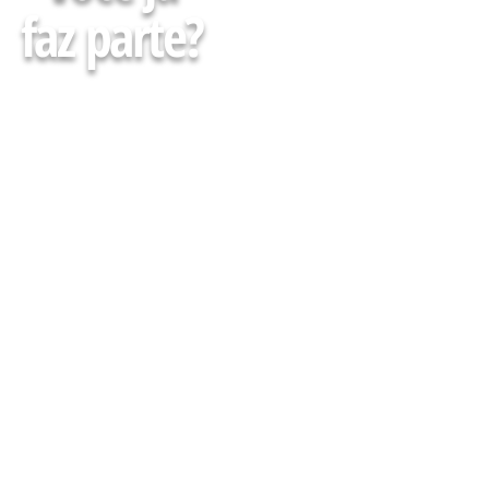
faz parte?
Faça parte da minha Lista
e receba Gratuitamente
conteúdos, agenda de
cursos, eventos e muito
mais para descomplicar
Sua atuação em Farmácias
e Drogarias
CADASTRE-SE AQUI :