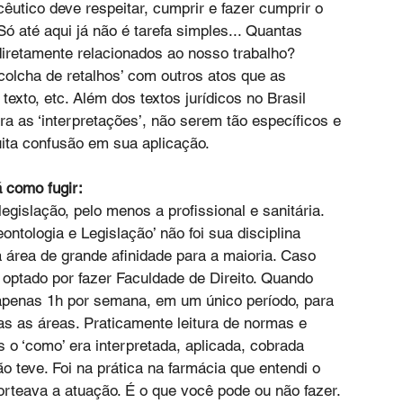
utico deve respeitar, cumprir e fazer cumprir o 
Só até aqui já não é tarefa simples... Quantas 
diretamente relacionados ao nosso trabalho? 
olcha de retalhos’ com outros atos que as 
xto, etc. Além dos textos jurídicos no Brasil 
 as ‘interpretações’, não serem tão específicos e 
ta confusão em sua aplicação.
 como fugir:
egislação, pelo menos a profissional e sanitária. 
ntologia e Legislação’ não foi sua disciplina 
 área de grande afinidade para a maioria. Caso 
a optado por fazer Faculdade de Direito. Quando 
 apenas 1h por semana, em um único período, para 
as as áreas. Praticamente leitura de normas e 
 o ‘como’ era interpretada, aplicada, cobrada 
ão teve. Foi na prática na farmácia que entendi o 
orteava a atuação. É o que você pode ou não fazer. 