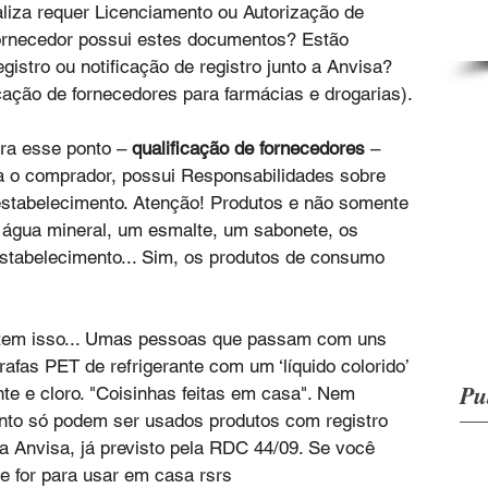
iza requer Licenciamento ou Autorização de 
ornecedor possui estes documentos? Estão 
istro ou notificação de registro junto a Anvisa? 
icação de fornecedores para farmácias e drogarias).
ra esse ponto – 
qualificação de fornecedores
 – 
 o comprador, possui Responsabilidades sobre 
estabelecimento. Atenção! Produtos e não somente 
água mineral, um esmalte, um sabonete, os 
stabelecimento... Sim, os produtos de consumo 
 tem isso... Umas pessoas que passam com uns 
afas PET de refrigerante com um ‘líquido colorido’ 
Pu
e e cloro. "Coisinhas feitas em casa". Nem 
nto só podem ser usados produtos com registro 
o a Anvisa, já previsto pela RDC 44/09. Se você 
se for para usar em casa rsrs