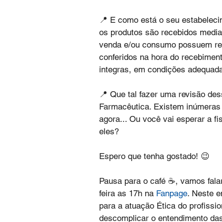
📍 E como está o seu estabeleci
os produtos são recebidos media
venda e/ou consumo possuem regi
conferidos na hora do recebimen
integras, em condições adequada
📍 Que tal fazer uma revisão de
Farmacêutica. Existem inúmeras n
agora... Ou você vai esperar a fi
eles? 
Espero que tenha gostado! 😉
Pausa para o café ☕, vamos falar
feira as 17h na 
Fanpage
. Neste 
para a atuação Ética do profissi
descomplicar o entendimento das