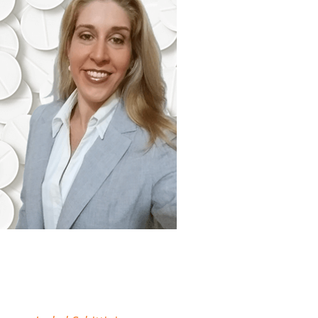
"Minha missão é
descomplicar sua atuação
como Farmacêutico em
Farmácias e Drogarias."