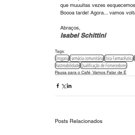
que muuuitas vezes esquecemos 
Boooa tarde! Agora... vamos volt
Abraços,
Isabel Schittini‬ 
Tags:
Drogaria
Farmácia comunitária
Ética Farmacêutica
Rastreabilidade
Qualificação de Fornecedores
Pausa para o Café, Vamos Falar de É
Posts Relacionados