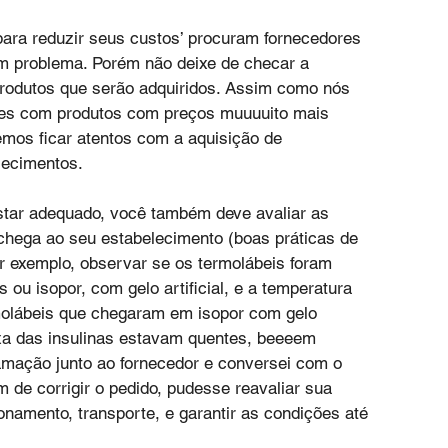
ra reduzir seus custos’ procuram fornecedores 
um problema. Porém não deixe de checar a 
rodutos que serão adquiridos. Assim como nós 
tes com produtos com preços muuuuito mais 
mos ficar atentos com a aquisição de 
lecimentos.
star adequado, você também deve avaliar as 
hega ao seu estabelecimento (boas práticas de 
r exemplo, observar se os termolábeis foram 
ou isopor, com gelo artificial, e a temperatura 
molábeis que chegaram em isopor com gelo 
aixa das insulinas estavam quentes, beeeem 
amação junto ao fornecedor e conversei com o 
 de corrigir o pedido, pudesse reavaliar sua 
onamento, transporte, e garantir as condições até 