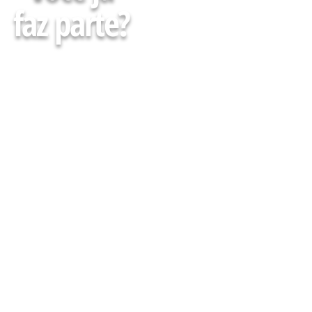
faz parte?
Faça parte da minha Lista
e receba Gratuitamente
conteúdos, agenda de
cursos, eventos e muito
mais para descomplicar
Sua atuação em Farmácias
e Drogarias
CADASTRE-SE AQUI :