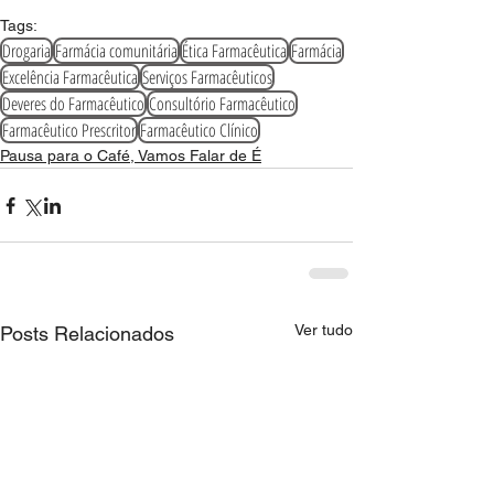
Tags:
Drogaria
Farmácia comunitária
Ética Farmacêutica
Farmácia
Excelência Farmacêutica
Serviços Farmacêuticos
Deveres do Farmacêutico
Consultório Farmacêutico
Farmacêutico Prescritor
Farmacêutico Clínico
Pausa para o Café, Vamos Falar de É
Ver tudo
Posts Relacionados