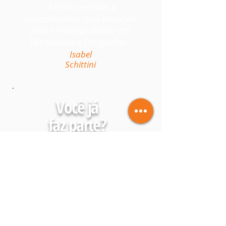
"Minha missão é
descomplicar sua atuação
como Farmacêutico em
Farmácias e Drogarias."
Isabel
Schittini
Você já
faz parte?
Faça parte da minha Lista
e receba Gratuitamente
conteúdos, agenda de
cursos, eventos e muito
mais para descomplicar
Sua atuação em Farmácias
e Drogarias