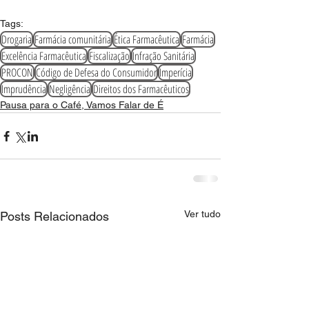
Tags:
Drogaria
Farmácia comunitária
Ética Farmacêutica
Farmácia
Excelência Farmacêutica
Fiscalização
Infração Sanitária
PROCON
Código de Defesa do Consumidor
Imperícia
Imprudência
Negligência
Direitos dos Farmacêuticos
Pausa para o Café, Vamos Falar de É
Ver tudo
Posts Relacionados