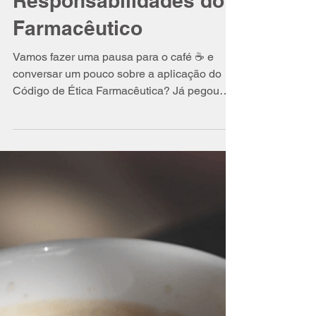
Isabel Schittini
22 de dez. de 2016
6 min de leitura
Sigilo Profissional e as
5 Grandes
Responsabilidades do
Farmacêutico
Vamos fazer uma pausa para o café ☕ e
conversar um pouco sobre a aplicação do
Código de Ética Farmacêutica? Já pegou
seu café? ☕ “Guardar...