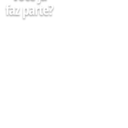
faz parte?
Faça parte da minha Lista
e receba Gratuitamente
conteúdos, agenda de
cursos, eventos e muito
mais para descomplicar
Sua atuação em Farmácias
e Drogarias
CADASTRE-SE AQUI :