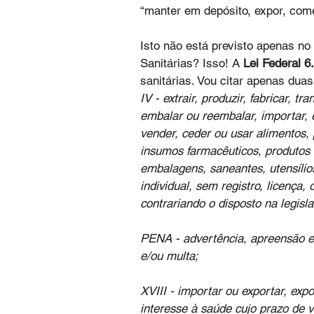
“manter em depósito, expor, come
Isto não está previsto apenas no
Sanitárias? Isso! A 
Lei Federal 6
sanitárias. Vou citar apenas duas
IV - extrair, produzir, fabricar, tr
embalar ou reembalar, importar, e
vender, ceder ou usar alimentos,
insumos farmacêuticos, produtos d
embalagens, saneantes, utensílio
individual, sem registro, licença
contrariando o disposto na legisla
PENA - advertência, apreensão e i
e/ou multa;
XVIII - importar ou exportar, ex
interesse à saúde cujo prazo de v