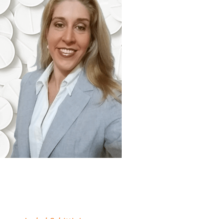
"Minha missão é
descomplicar sua atuação
como Farmacêutico em
Farmácias e Drogarias."