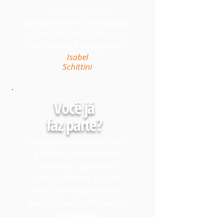
"Minha missão é
descomplicar sua atuação
como Farmacêutico em
Farmácias e Drogarias."
Isabel
Schittini
Você já
faz parte?
Faça parte da minha Lista
e receba Gratuitamente
conteúdos, agenda de
cursos, eventos e muito
mais para descomplicar
Sua atuação em Farmácias
e Drogarias