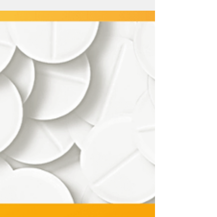
na Dispensação de
Anorexígenos
A Anvisa publicou em 18/05/22 a RDC
689/22, que alterou o texto da RDC 58/07,
especificamente o seu artigo 2º. Então...