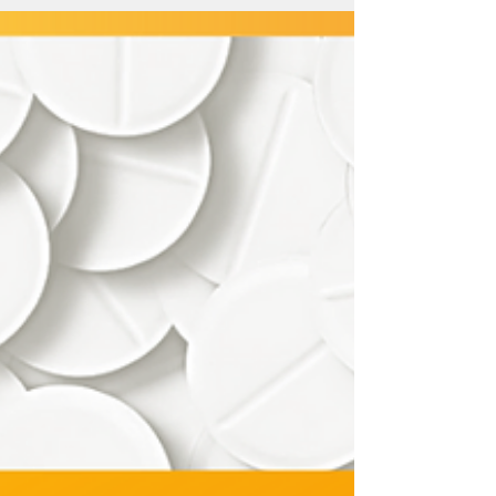
Respostas
Você sabe em quanto tempo a Anvisa
analisa e reponde as petições sobre
Autorização de Funcionamento de Empresa
(AFE)?