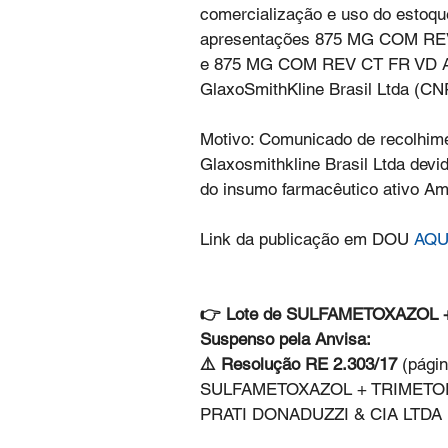
comercialização e uso do estoqu
apresentações 875 MG COM REV
e 875 MG COM REV CT FR VD AM
GlaxoSmithKline Brasil Ltda (CN
Motivo: Comunicado de recolhime
Glaxosmithkline Brasil Ltda devi
do insumo farmacêutico ativo Am
Link da publicação em DOU 
AQU
👉 Lote de SULFAMETOXAZOL + 
Suspenso pela Anvisa:
⚠️ Resolução RE 2.303/17 
(págin
SULFAMETOXAZOL + TRIMETOPR
PRATI DONADUZZI & CIA LTDA (