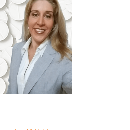
"Minha missão é
descomplicar sua atuação
como Farmacêutico em
Farmácias e Drogarias."