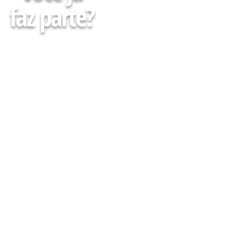
faz parte?
Faça parte da minha Lista
e receba Gratuitamente
conteúdos, agenda de
cursos, eventos e muito
mais para descomplicar
Sua atuação em Farmácias
e Drogarias
CADASTRE-SE AQUI :