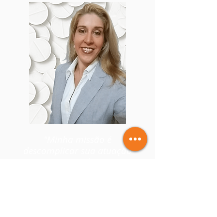
"Minha missão é
descomplicar sua atuação
como Farmacêutico em
Farmácias e Drogarias."
Isabel
Schittini