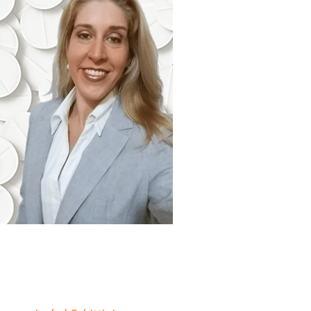
"Minha missão é
descomplicar sua atuação
como Farmacêutico em
Farmácias e Drogarias."