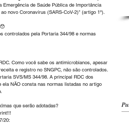
 da Emergência de Saúde Pública de Importância 
a ao novo Coronavírus (SARS-CoV-2)" (artigo 1º).
 😯
controlados pela Portaria 344/98 e normas 
 RDC. Como você sabe os antimicrobianos, apesar 
receita e registro no SNGPC, não são controlados. 
ortaria SVS/MS 344/98. A principal RDC dos 
e ela NÃO consta nas normas listadas no artigo 
.
Pu
ximas que serão adotadas? 
int!!! 
7/20: