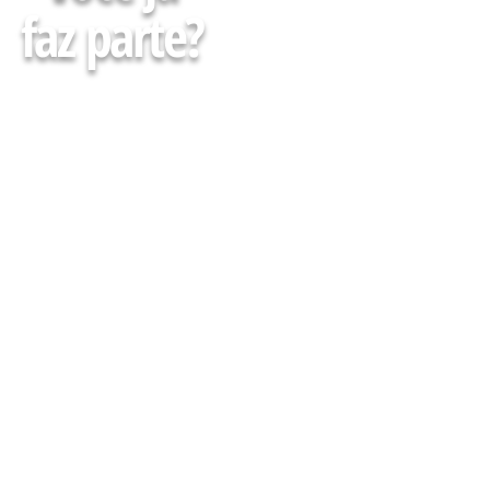
faz parte?
Faça parte da minha Lista
e receba Gratuitamente
conteúdos, agenda de
cursos, eventos e muito
mais para descomplicar
Sua atuação em Farmácias
e Drogarias
CADASTRE-SE AQUI :