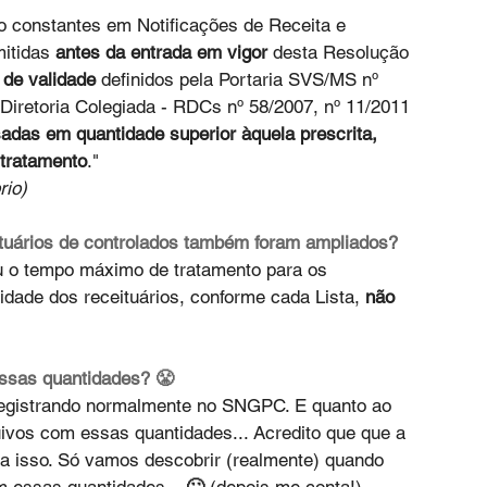
 constantes em Notificações de Receita e 
itidas 
antes da entrada em vigor
 desta Resolução 
 de validade
 definidos pela Portaria SVS/MS nº 
Diretoria Colegiada - RDCs nº 58/2007, nº 11/2011 
das em quantidade superior àquela prescrita, 
tratamento
."
rio)
ituários de controlados também foram ampliados? 
u o tempo máximo de tratamento para os 
dade dos receituários, conforme cada Lista, 
não 
ssas quantidades? 😤
 registrando normalmente no SNGPC. E quanto ao 
vos com essas quantidades... Acredito que que a 
ra isso. Só vamos descobrir (realmente) quando 