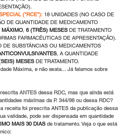
SENTAÇÃO).  
PECIAL ("RCE"):
 18 UNIDADES (NO CASO DE 
ÃO DE QUANTIDADE DE MEDICAMENTO 
 MÁXIMO
, 
6 (TRÊS) MESES
 DE TRATAMENTO 
ORMAS FARMACÊUTICAS DE APRESENTAÇÃO). 
O DE SUBSTÂNCIAS OU MEDICAMENTOS 
ANTICONVULSIVANTES
, A QUANTIDADE 
 (SEIS) MESES
 DE TRATAMENTO. 
idade Máxima, e não exata... Já falamos sobre 
prescrita ANTES dessa RDC, mas que ainda está 
uantidades máximas da P. 344/98 ou dessa RDC?  
a receita foi prescrita ANTES da publicação dessa 
ua validade, pode ser dispensada em quantidade 
IMO MAIS 30 DIAS
 de tratamento. Veja o que está 
único: