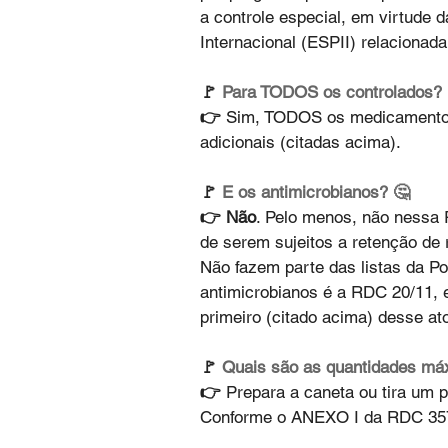
a controle especial, em virtude
Internacional (ESPII) relacionad
🚩 
Para TODOS os controlados?
👉 
Sim, TODOS os medicamentos 
adicionais (citadas acima).
🚩 
E os antimicrobianos? 🤔
👉 Não
. Pelo menos, não nessa
de serem sujeitos a retenção de 
Não fazem parte das listas da P
antimicrobianos é a RDC 20/11, 
primeiro (citado acima) desse ato
🚩 
Quais são as quantidades má
👉 
Prepara a caneta ou tira um pr
Conforme o ANEXO I da RDC 35