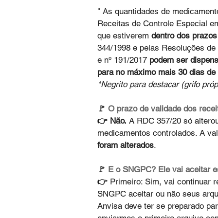
" As quantidades de medicamento
Receitas de Controle Especial em
que estiverem 
dentro dos prazos
344/1998 e pelas Resoluções de 
e nº 191/2017 
podem ser dispensa
para no máximo mais 30 dias de 
*Negrito para destacar (grifo próp
🚩 
O prazo de validade dos rece
👉 Não.
 A RDC 357/20 só altero
medicamentos controlados. A vali
foram alterados
.
🚩 
E o SNGPC? Ele vai aceitar e
👉 
Primeiro: Sim, vai continuar
SNGPC aceitar ou não seus arqui
Anvisa deve ter se preparado pa