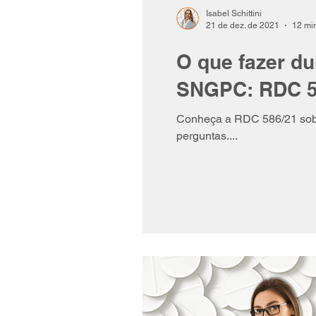
Isabel Schittini
21 de dez. de 2021
12 min
O que fazer du
SNGPC: RDC 5
Conheça a RDC 586/21 sobr
perguntas....