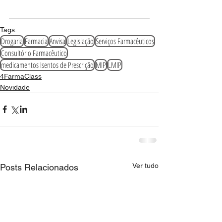
Tags:
Drogaria
Farmacia
Anvisa
Legislação
Serviços Farmacêuticos
Consultório Farmacêutico
medicamentos Isentos de Prescrição
MIP
LMIP
4FarmaClass
Novidade
Ver tudo
Posts Relacionados