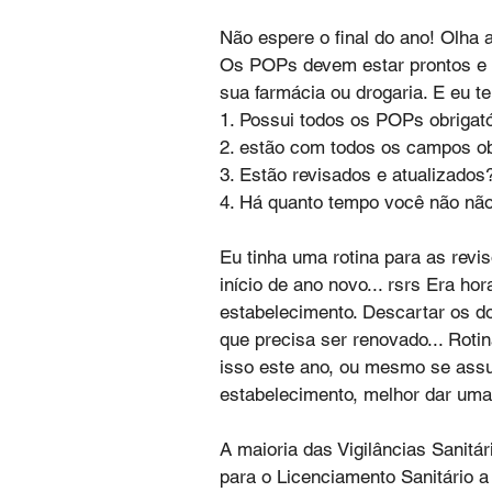
Não espere o final do ano! Olha a
Os POPs devem estar prontos e a
sua farmácia ou drogaria. E eu t
1. Possui todos os POPs obrigató
2. estão com todos os campos ob
3. Estão revisados e atualizados
4. Há quanto tempo você não não 
Eu tinha uma rotina para as revi
início de ano novo... rsrs Era h
estabelecimento. Descartar os d
que precisa ser renovado... Roti
isso este ano, ou mesmo se ass
estabelecimento, melhor dar uma 
A maioria das Vigilâncias Sanitá
para o Licenciamento Sanitário 