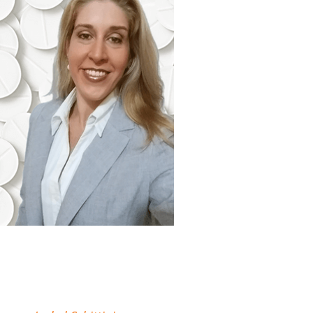
"Minha missão é
descomplicar sua atuação
como Farmacêutico em
Farmácias e Drogarias."