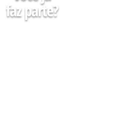
faz parte?
Faça parte da minha Lista
e receba Gratuitamente
conteúdos, agenda de
cursos, eventos e muito
mais para descomplicar
Sua atuação em Farmácias
e Drogarias
CADASTRE-SE AQUI :