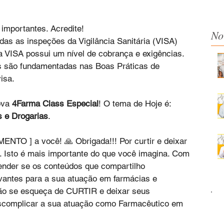
mportantes. Acredite! 
No
s as inspeções da Vigilância Sanitária (VISA) 
a VISA possui um nível de cobrança e exigências. 
s são fundamentadas nas Boas Práticas de 
isa. 
va 
4Farma Class Especial
! O tema de Hoje é: 
 e Drogarias
. 
TO ] a você! 🙏 Obrigada!!! Por curtir e deixar 
. Isto é mais importante do que você imagina. Com 
tender se os conteúdos que compartilho 
vantes para a sua atuação em farmácias e 
 não se esqueça de CURTIR e deixar seus 
scomplicar a sua atuação como Farmacêutico em 