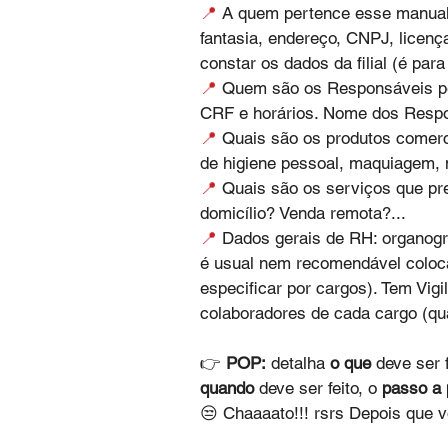
📍
 A quem pertence esse manua
fantasia, endereço, CNPJ, licença
constar os dados da filial (é para
📍
 Quem são os Responsáveis pe
CRF e horários. Nome dos Respon
📍
 Quais são os produtos comerc
de higiene pessoal, maquiagem, 
📍
 Quais são os serviços que p
domicílio? Venda remota?... 
📍
 Dados gerais de RH: organogr
é usual nem recomendável coloca
especificar por cargos). Tem Vigi
colaboradores de cada cargo (qu
👉 
POP:
 detalha 
o que
 deve ser f
quando
 deve ser feito, o 
passo a
😒 Chaaaato!!! rsrs Depois que v