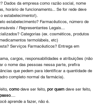
l? Dados da empresa como razão social, nome 
s, horário de funcionamento... Se for rede deve 
 o estabelecimento!). 
lo estabelecimento? Farmacêuticos, número de 
sáveis / Representantes Legais... 
ializados? Categorias (ex. cosméticos, produtos 
medicamentos termolábeis, etc) 
resta? Serviços Farmacêuticos? Entrega em 
ama, cargos, responsabilidades e atribuições (não 
r o nome das pessoas nessa parte, prefira 
lâncias que pedem para identificar a quantidade de 
adro completo normal da farmácia).
eito, 
como
 deve ser feito, 
por quem
 deve ser feito, 
 passo
.... 
ocê aprende a fazer, não é. 