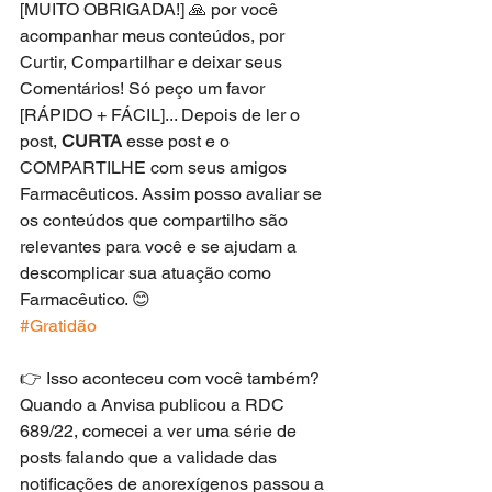
[MUITO OBRIGADA!] 🙏 por você 
acompanhar meus conteúdos, por 
Curtir, Compartilhar e deixar seus 
Comentários! Só peço um favor 
[RÁPIDO + FÁCIL]... Depois de ler o 
post, 
CURTA
 esse post e o 
COMPARTILHE com seus amigos 
Farmacêuticos. Assim posso avaliar se 
os conteúdos que compartilho são 
relevantes para você e se ajudam a 
descomplicar sua atuação como 
Farmacêutico. 😊
#Gratidão
👉
Isso aconteceu com você também? 
Quando a Anvisa publicou a RDC 
689/22, comecei a ver uma série de 
posts falando que a validade das 
notificações de anorexígenos passou a 