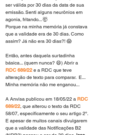
ser válida por 30 dias da data de sua 
emissão. Senti alguns neurônios em 
agonia, fritando... 🤯
Porque na minha memória já constava 
que a validade era de 30 dias. Como 
assim? Já não era 30 dias?! 😱
Então, antes daquela surtadinha 
básica... (quem nunca? 😄) Abrir a 
RDC 689/22
 e a RDC que teve 
alteração de texto para comparar.  E... 
Minha memória não me enganou... 
A Anvisa publicou em 18/05/22 a 
RDC 
689/22
, que alterou o texto da RDC 
58/07, especificamente o seu artigo 2º.  
E apesar de muitos canais divulgarem 
que a validade das Notificações B2 