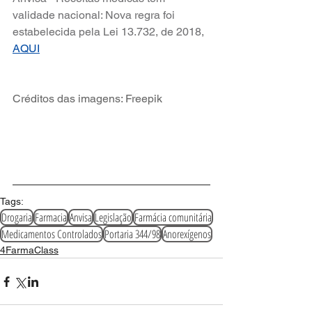
validade nacional: Nova regra foi 
estabelecida pela Lei 13.732, de 2018,
AQUI
Créditos das imagens: Freepik
Tags:
Drogaria
Farmacia
Anvisa
Legislação
Farmácia comunitária
Medicamentos Controlados
Portaria 344/98
Anorexígenos
4FarmaClass