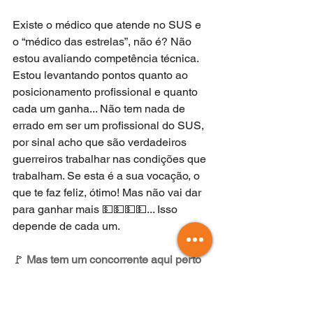
Existe o médico que atende no SUS e 
o “médico das estrelas”, não é? Não 
estou avaliando competência técnica. 
Estou levantando pontos quanto ao 
posicionamento profissional e quanto 
cada um ganha... Não tem nada de 
errado em ser um profissional do SUS, 
por sinal acho que são verdadeiros 
guerreiros trabalhar nas condições que 
trabalham. Se esta é a sua vocação, o 
que te faz feliz, ótimo! Mas não vai dar 
para ganhar mais 💵💵💵💵... Isso 
depende de cada um.
🚩 
Mas tem um concorrente aqui perto 
que não cobra pelos serviços. Vou ser 
obrigado a fazer de graça? 😢
👉 Calma! Se fosse assim ninguém 