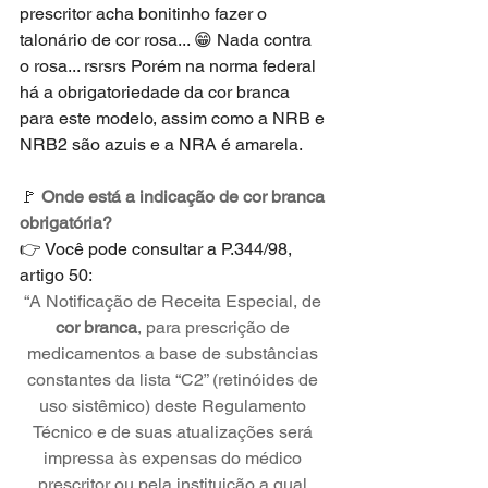
prescritor acha bonitinho fazer o 
talonário de cor rosa... 😁 Nada contra 
o rosa... rsrsrs Porém na norma federal 
há a obrigatoriedade da cor branca 
para este modelo, assim como a NRB e 
NRB2 são azuis e a NRA é amarela.
🚩 
Onde está a indicação de cor branca 
obrigatória?
👉 Você pode consultar a P.344/98, 
artigo 50: 
“A Notificação de Receita Especial, de 
cor branca
, para prescrição de 
medicamentos a base de substâncias 
constantes da lista “C2” (retinóides de 
uso sistêmico) deste Regulamento 
Técnico e de suas atualizações será 
impressa às expensas do médico 
prescritor ou pela instituição a qual 