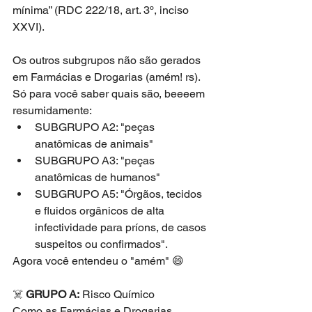
mínima” (RDC 222/18, art. 3º, inciso 
XXVI).
Os outros subgrupos não são gerados 
em Farmácias e Drogarias (amém! rs). 
Só para você saber quais são, beeeem 
resumidamente: 
SUBGRUPO A2: "peças 
anatômicas de animais"  
SUBGRUPO A3: "peças 
anatômicas de humanos"  
SUBGRUPO A5: "Órgãos, tecidos 
e fluidos orgânicos de alta 
infectividade para príons, de casos 
suspeitos ou confirmados".  
Agora você entendeu o "amém" 😄
☠️ 
GRUPO A:
 Risco Químico 
Como as Farmácias e Drogarias 