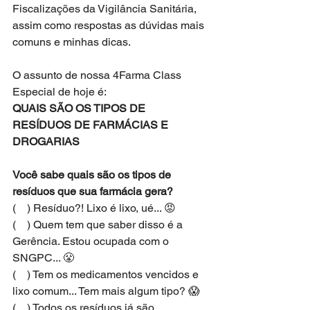
Fiscalizações da Vigilância Sanitária, 
assim como respostas as dúvidas mais 
comuns e minhas dicas. 
O assunto de nossa 4Farma Class 
Especial de hoje é:
QUAIS SÃO OS TIPOS DE 
RESÍDUOS DE FARMÁCIAS E 
DROGARIAS 
Você sabe quais são os tipos de 
resíduos que sua farmácia gera?
(    ) Resíduo?! Lixo é lixo, ué... 😡
(    ) Quem tem que saber disso é a 
Gerência. Estou ocupada com o 
SNGPC... 😤
(    ) Tem os medicamentos vencidos e 
lixo comum... Tem mais algum tipo? 😱
(    ) Todos os resíduos já são 