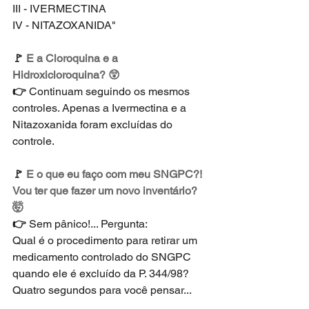
III - IVERMECTINA
IV - NITAZOXANIDA"
🚩 
E a Cloroquina e a 
Hidroxicloroquina? 😲
👉 
Continuam seguindo os mesmos 
controles. Apenas a Ivermectina e a 
Nitazoxanida foram excluídas do 
controle. 
🚩 
E o que eu faço com meu SNGPC?! 
Vou ter que fazer um novo inventário? 
🤯
👉 
Sem pânico!... Pergunta:
Qual é o procedimento para retirar um 
medicamento controlado do SNGPC 
quando ele é excluído da P. 344/98? 
Quatro segundos para você pensar...
.