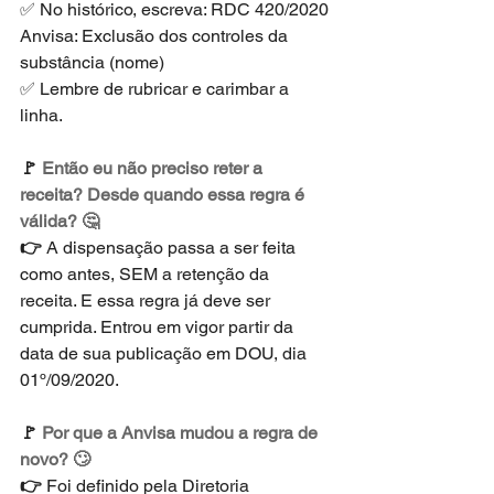
✅ No histórico, escreva: RDC 420/2020 
Anvisa: Exclusão dos controles da 
substância (nome)
✅ Lembre de rubricar e carimbar a 
linha.
🚩 
Então eu não preciso reter a 
receita? Desde quando essa regra é 
válida? 🤔
👉 
A dispensação passa a ser feita 
como antes, SEM a retenção da 
receita. E essa regra já deve ser 
cumprida. Entrou em vigor partir da 
data de sua publicação em DOU, dia 
01º/09/2020. 
🚩 
Por que a Anvisa mudou a regra de 
novo? 🙄
👉 
Foi definido pela Diretoria 