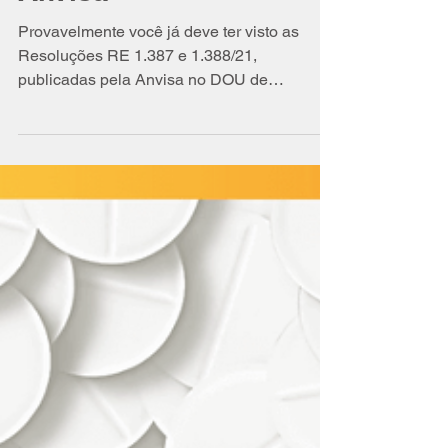
da Interdição Cautelar
e Suspensão das REs
1387 e 1388/2021 da
Anvisa
Provavelmente você já deve ter visto as
Resoluções RE 1.387 e 1.388/21,
publicadas pela Anvisa no DOU de
07/04/2021. A RE 1.387/21 suspendeu