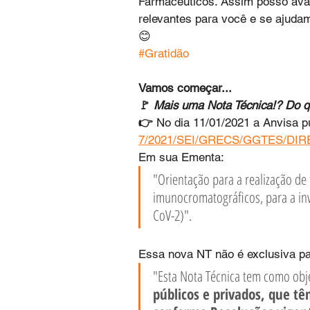
Farmacêuticos. Assim posso aval
relevantes para você e se ajuda
😊
#Gratidão
Vamos começar...
🚩 
Mais uma Nota Técnica!? Do q
👉 
No dia 11/01/2021 a Anvisa p
7/2021/SEI/GRECS/GGTES/DIR
Em sua Ementa:
"Orientação para a realização de 
imunocromatográficos, para a inv
CoV-2)".
Essa nova NT não é exclusiva p
"Esta Nota Técnica tem como obje
públicos e privados, que tê