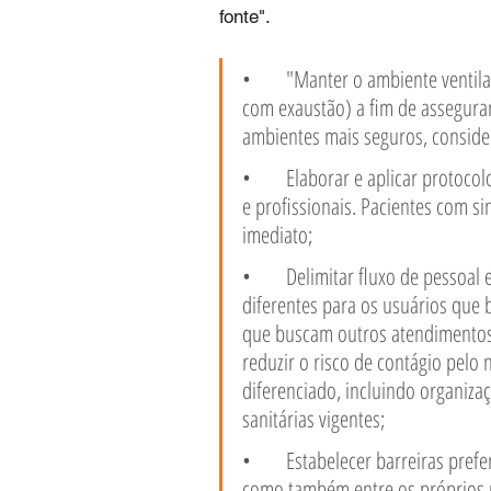
fonte".
•	"Manter o ambiente ventilado (janelas abertas ou com sistema de climatização 
com exaustão) a fim de assegurar
ambientes mais seguros, conside
•	Elaborar e aplicar protocolos e fluxos de trabalho, como a triagem de pacientes 
e profissionais. Pacientes com s
imediato;
•	Delimitar fluxo de pessoal e áreas de atendimento, espera e pagamento, 
diferentes para os usuários que 
que buscam outros atendimentos 
reduzir o risco de contágio pelo
diferenciado, incluindo organiza
sanitárias vigentes;
•	Estabelecer barreiras preferencialmente físicas entre funcionários e usuários, 
como também entre os próprios 