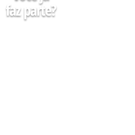
faz parte?
Faça parte da minha Lista
e receba Gratuitamente
conteúdos, agenda de
cursos, eventos e muito
mais para descomplicar
Sua atuação em Farmácias
e Drogarias
CADASTRE-SE AQUI :