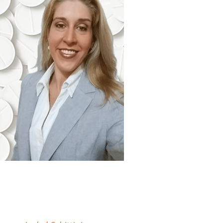
"Minha missão é
descomplicar sua atuação
como Farmacêutico em
Farmácias e Drogarias."