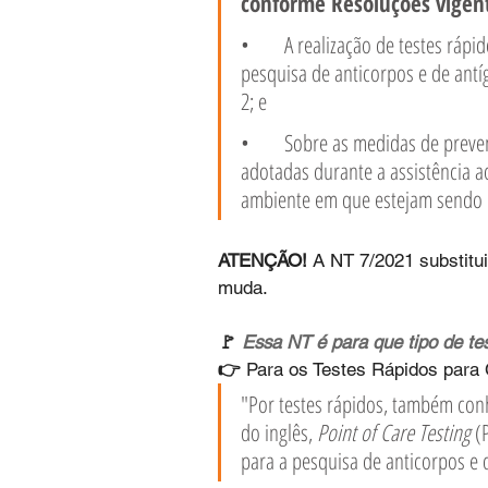
conforme Resoluções vigen
•	A realização de testes rápidos, do tipo ensaios imunocromatográficos para 
pesquisa de anticorpos e de antí
2; e
•	Sobre as medidas de prevenção da transmissão de COVID-19 que devem ser 
adotadas durante a assistência a
ambiente em que estejam sendo r
ATENÇÃO!
 A NT 7/2021 substitui
muda.
🚩 
Essa NT é para que tipo de tes
👉 
Para os Testes Rápidos para 
"Por testes rápidos, também con
do inglês, 
Point of Care Testing 
(
para a pesquisa de anticorpos e 