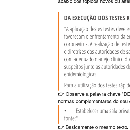
abaixo dos tópicos novos ou alte
DA EXECUÇÃO DOS TESTES 
"A aplicação destes testes deve e
favoreçam o enfrentamento da e
coronavírus. A realização de test
e diretrizes das autoridades de s
com adequado manejo clínico dos 
suspeitos junto as autoridades 
epidemiológicas.
Para a utilização dos testes rápid
👉 
Observe a palavra chave "DEVE
normas complementares do seu e
•	Estabelecer uma sala privativa para a realização da testagem para o controle da 
fonte;"
👉 
Basicamente o mesmo texto. Fo