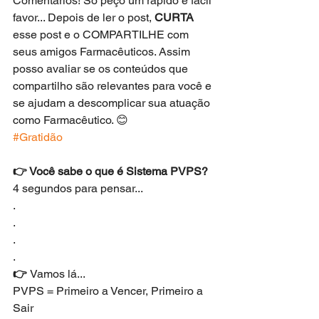
Comentários! Só peço um rápido e fácil 
favor... Depois de ler o post, 
CURTA
esse post e o COMPARTILHE com 
seus amigos Farmacêuticos. Assim 
posso avaliar se os conteúdos que 
compartilho são relevantes para você e 
se ajudam a descomplicar sua atuação 
como Farmacêutico. 😊
#Gratidão
👉 Você sabe o que é Sistema PVPS?
4 segundos para pensar...
.
.
.
.
👉 
Vamos lá...
PVPS = Primeiro a Vencer, Primeiro a 
Sair