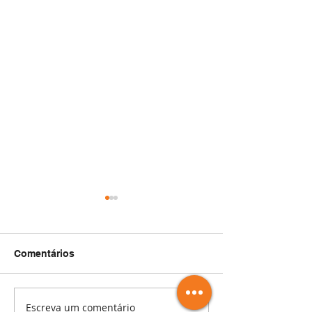
Comentários
Escreva um comentário
Como Treinar sua
POPs Obrigató