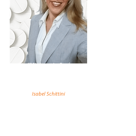
"Minha missão é
descomplicar sua atuação
como Farmacêutico em
Farmácias e Drogarias."
Isabel Schittini