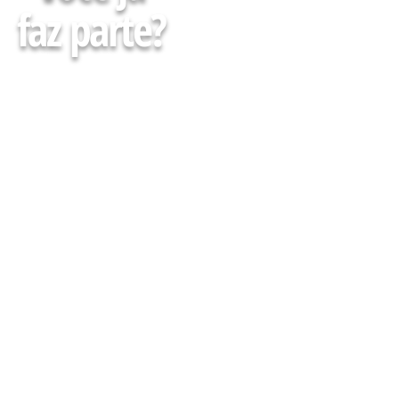
faz parte?
Faça parte da minha Lista
e receba Gratuitamente
conteúdos, agenda de
cursos, eventos e muito
mais para descomplicar
Sua atuação em Farmácias
e Drogarias
CADASTRE-SE AQUI :