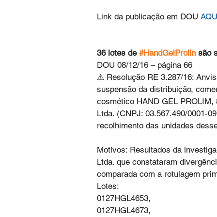
Link da publicação em DOU 
AQU
36 lotes de 
#HandGelProlin
 são 
DOU 08/12/16 – página 66
⚠ Resolução RE 3.287/16: Anvisa 
suspensão da distribuição, comer
cosmético HAND GEL PROLIM, 80
Ltda. (CNPJ: 03.567.490/0001-09
recolhimento das unidades desse
Motivos: Resultados da investig
Ltda. que constataram divergênc
comparada com a rotulagem primá
Lotes:
0127HGL4653,
0127HGL4673,