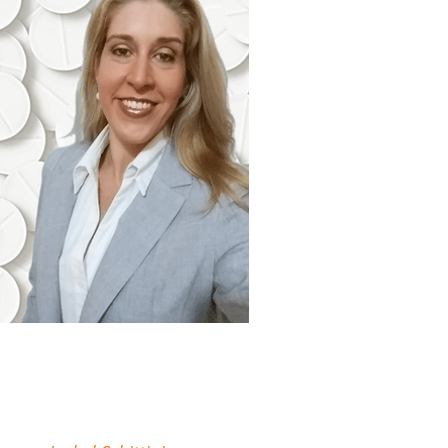
"Minha missão é
descomplicar sua atuação
como Farmacêutico em
Farmácias e Drogarias."