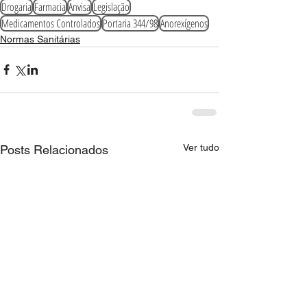
Drogaria
Farmacia
Anvisa
Legislação
Medicamentos Controlados
Portaria 344/98
Anorexígenos
Normas Sanitárias
Ver tudo
Posts Relacionados