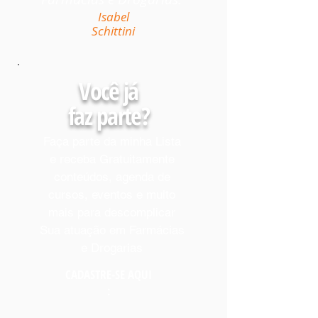
Isabel
Schittini
Você já
faz parte?
Faça parte da minha Lista
e receba Gratuitamente
conteúdos, agenda de
cursos, eventos e muito
mais para descomplicar
Sua atuação em Farmácias
e Drogarias
CADASTRE-SE AQUI
: