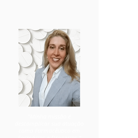
"Minha missão é
descomplicar sua atuação
como Farmacêutico em
Farmácias e Drogarias."