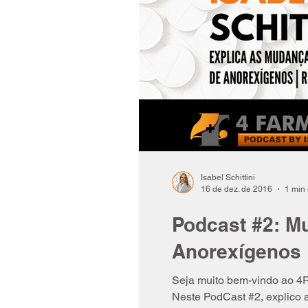
Isabel Schittini
16 de dez. de 2016
1 min 
Podcast #2: M
Anorexígenos 
Seja muito bem-vindo ao 4F
Neste PodCast #2, explico