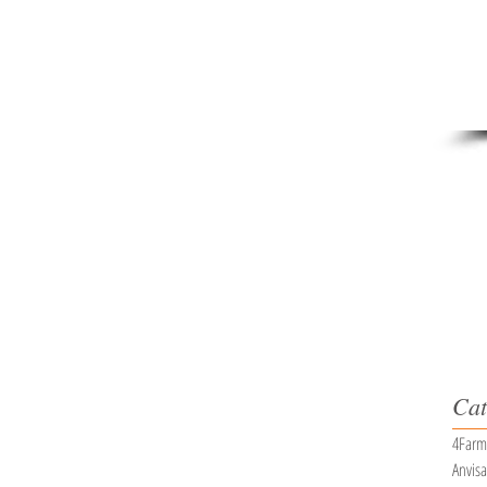
Cat
4Farm
Anvis