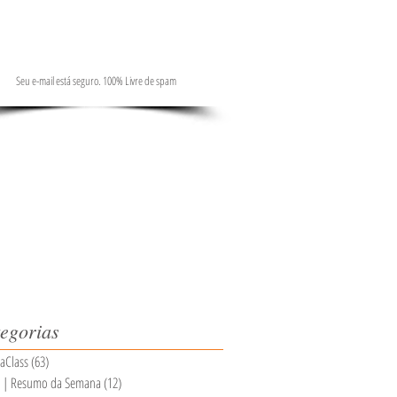
Seu e-mail está seguro. 100% Livre de spam
egorias
aClass
(63)
63 posts
a | Resumo da Semana
(12)
12 posts