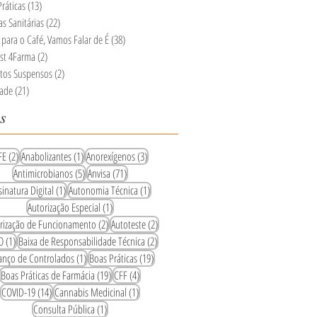
ráticas
(13)
13 posts
s Sanitárias
(22)
22 posts
para o Café, Vamos Falar de É
(38)
38 posts
st 4Farma
(2)
2 posts
tos Suspensos
(2)
2 posts
ade
(21)
21 posts
s
2 posts
1 post
3 posts
FE
(2)
Anabolizantes
(1)
Anorexígenos
(3)
5 posts
71 posts
Antimicrobianos
(5)
Anvisa
(71)
1 post
1 post
sinatura Digital
(1)
Autonomia Técnica
(1)
1 post
Autorização Especial
(1)
2 posts
2 posts
rização de Funcionamento
(2)
Autoteste
(2)
1 post
2 posts
O
(1)
Baixa de Responsabilidade Técnica
(2)
1 post
19 posts
anço de Controlados
(1)
Boas Práticas
(19)
19 posts
4 posts
Boas Práticas de Farmácia
(19)
CFF
(4)
14 posts
1 post
COVID-19
(14)
Cannabis Medicinal
(1)
1 post
Consulta Pública
(1)