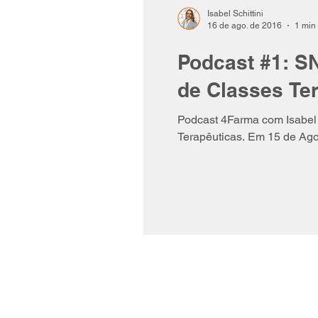
Isabel Schittini
16 de ago. de 2016
1 min 
Podcast #1: S
de Classes Te
Podcast 4Farma com Isabel
Terapêuticas. Em 15 de A