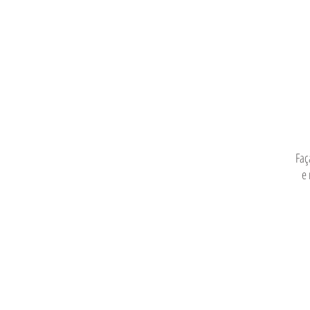
Faç
e