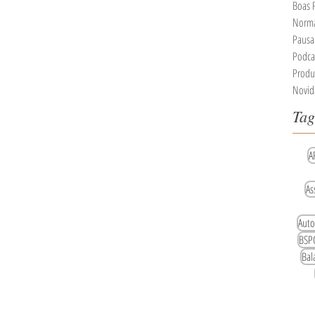
Boas P
Norma
Pausa 
Podca
Produ
Novid
Tag
A
As
Auto
BSP
Bal