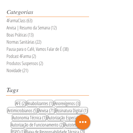
Categorias
4FarmaClass
(63)
63 posts
Anvisa | Resumo da Semana
(12)
12 posts
Boas Práticas
(13)
13 posts
Normas Sanitárias
(22)
22 posts
Pausa para o Café, Vamos Falar de É
(38)
38 posts
Podcast 4Farma
(2)
2 posts
Produtos Suspensos
(2)
2 posts
Novidade
(21)
21 posts
Tags
2 posts
1 post
3 posts
AFE
(2)
Anabolizantes
(1)
Anorexígenos
(3)
5 posts
71 posts
1 post
Antimicrobianos
(5)
Anvisa
(71)
Assinatura Digital
(1)
1 post
1 post
Autonomia Técnica
(1)
Autorização Especial
(1)