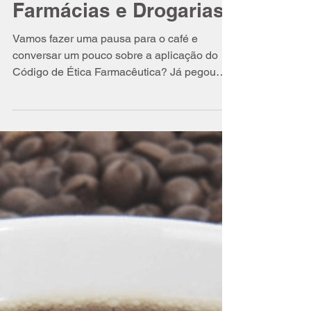
Isabel Schittini
5 de mai. de 2016
5 min de leitura
Presença Efetiva do
Farmacêutico nas
Farmácias e Drogarias
Vamos fazer uma pausa para o café e
conversar um pouco sobre a aplicação do
Código de Ética Farmacêutica? Já pegou
seu café ☕? “Deixar de...