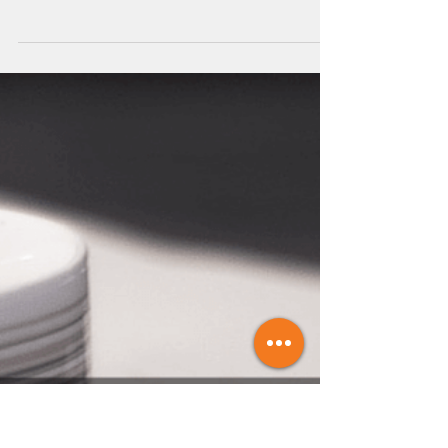
31 de mar. de 2016
5 min de leitura
Término de
Responsabilidade
Técnica
Vamos fazer uma pausa para o café ☕ e
conversar um pouco sobre a aplicação do
Código de Ética Farmacêutica? Já pegou
seu café? ☕...