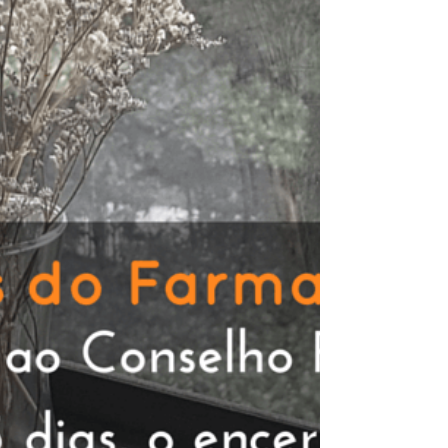
seu café? ☕ “Praticar...